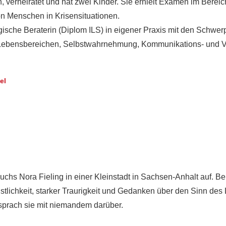
en, verheiratet und hat zwei Kinder. Sie erhielt Examen im Bere
 von Menschen in Krisensituationen.
ogische Beraterin (Diplom ILS) in eigener Praxis mit den Schw
Lebensbereichen, Selbstwahrnehmung, Kommunikations- und Verh
el
chs Nora Fieling in einer Kleinstadt in Sachsen-Anhalt auf. Ber
stlichkeit, starker Traurigkeit und Gedanken über den Sinn des
sprach sie mit niemandem darüber.