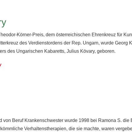
ry
eodor-Körner-Preis, dem österreichischen Ehrenkreuz für Kuns
itterkreuz des Verdienstordens der Rep. Ungarn, wurde Georg 
rs des Ungarischen Kabaretts, Julius Kövary, geboren.
y
d von Beruf Krankenschwester wurde 1998 bei Ramona S. die B
herkömmliche Verhaltenstherapien, die sie machte, waren vergeb