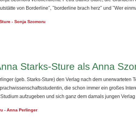
tstätte von Borderline", "borderline brach herz" und "Wer einmal
-Sture - Sonja Szomoru
Anna Starks-Sture als Anna Sz
inger (geb. Starks-Sture) den Verlag nach dem unerwarteten To
prachwissenschaftsstudentin, die schon immer ein großes Inte
as Studium aufzugeben und sich ganz dem damals jungen Verla
u - Anna Perlinger