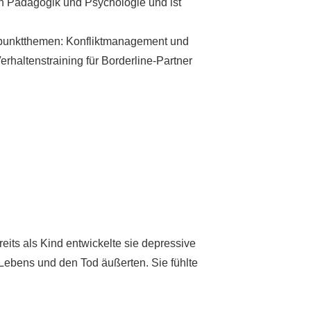
ich Pädagogik und Psychologie und ist
erpunktthemen: Konfliktmanagement und
altenstraining für Borderline-Partner
eits als Kind entwickelte sie depressive
 Lebens und den Tod äußerten. Sie fühlte