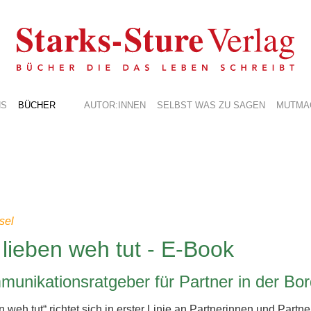
NS
BÜCHER
AUTOR:INNEN
SELBST WAS ZU SAGEN
MUTMA
sel
lieben weh tut - E-Book
unikationsratgeber für Partner in der Bo
 weh tut“ richtet sich in erster Linie an Partnerinnen und Partne