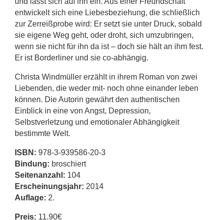
und lässt sich auf ihn ein. Aus einer Freundschaft
entwickelt sich eine Liebesbeziehung, die schließlich
zur Zerreißprobe wird: Er setzt sie unter Druck, sobald
sie eigene Weg geht, oder droht, sich umzubringen,
wenn sie nicht für ihn da ist – doch sie hält an ihm fest.
Er ist Borderliner und sie co-abhängig.
Christa Windmüller erzählt in ihrem Roman von zwei
Liebenden, die weder mit- noch ohne einander leben
können. Die Autorin gewährt den authentischen
Einblick in eine von Angst, Depression,
Selbstverletzung und emotionaler Abhängigkeit
bestimmte Welt.
ISBN:
978-3-939586-20-3
Bindung:
broschiert
Seitenanzahl:
104
Erscheinungsjahr:
2014
Auflage:
2.
Preis:
11.90€