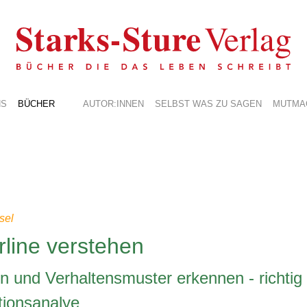
NS
BÜCHER
AUTOR:INNEN
SELBST WAS ZU SAGEN
MUTMA
sel
rline verstehen
 und Verhaltensmuster erkennen - richtig r
tionsanalye